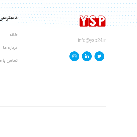
دسترسی
خانه
info@ysp24.ir
درباره ما
تماس با ما